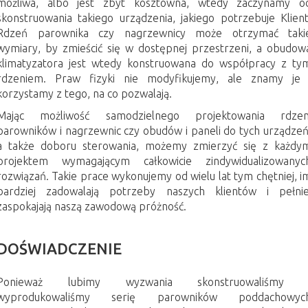
możliwa, albo jest zbyt kosztowna, wtedy zaczynamy o
skonstruowania takiego urządzenia, jakiego potrzebuje Klient
Rdzeń parownika czy nagrzewnicy może otrzymać taki
wymiary, by zmieścić się w dostępnej przestrzeni, a obudow
klimatyzatora jest wtedy konstruowana do współpracy z ty
rdzeniem. Praw fizyki nie modyfikujemy, ale znamy je 
korzystamy z tego, na co pozwalają.
Mając możliwość samodzielnego projektowania rdzen
parowników i nagrzewnic czy obudów i paneli do tych urządzeń
a także doboru sterowania, możemy zmierzyć się z każdy
projektem wymagającym całkowicie zindywidualizowanyc
rozwiązań. Takie prace wykonujemy od wielu lat tym chętniej, i
bardziej zadowalają potrzeby naszych klientów i pełnie
zaspokajają naszą zawodową próżność.
DOŚWIADCZENIE
Ponieważ lubimy wyzwania skonstruowaliśmy 
wyprodukowaliśmy serię parowników poddachowyc