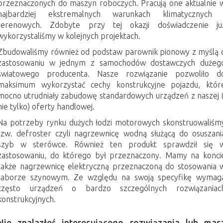
przeznaczonych do maszyn roboczych. Pracują one aktualnie 
najbardziej ekstremalnych warunkach klimatycznych 
terenowych. Zdobyte przy tej okazji doświadczenie ju
wykorzystaliśmy w kolejnych projektach.
Zbudowaliśmy również od podstaw parownik pionowy z myślą 
zastosowaniu w jednym z samochodów dostawczych dużeg
światowego producenta. Nasze rozwiązanie pozwoliło d
maksimum wykorzystać cechy konstrukcyjne pojazdu, któr
mocno utrudniały zabudowę standardowych urządzeń z naszej (
nie tylko) oferty handlowej.
Na potrzeby rynku dużych łodzi motorowych skonstruowaliśm
tzw. defroster czyli nagrzewnicę wodną służącą do osuszani
szyb w sterówce. Również ten produkt sprawdził się 
zastosowaniu, do którego był przeznaczony. Mamy na konci
także nagrzewnicę elektryczną przeznaczoną do stosowania 
taborze szynowym. Ze względu na swoją specyfikę wymag
często urządzeń o bardzo szczególnych rozwiązaniac
konstrukcyjnych.
Nie znalazłeś interesującego rozwiązania lub mas