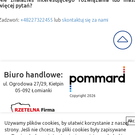
więcej pytań?
Zadzwoń:
+48227322455
lub
skontaktuj się za nami
Skroluj
do
góry
Biuro handlowe:
ul. Ogrodowa 27/29, Kiełpin
05-092 Łomianki
Copyright 2026
Akc
Używamy plików cookies, by ułatwić korzystanie z naszej
strony. Jeśli nie chcesz, by pliki cookies były zapisywane