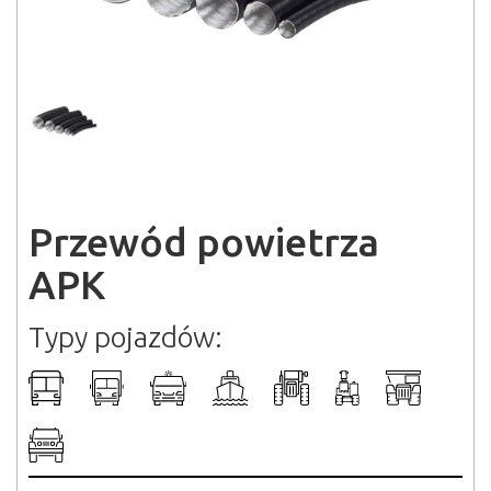
przewód powietrza APK
westaflex pommard
Przewód powietrza
APK
Typy pojazdów: